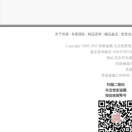
关于世家
|
专家团队
|
精品赏析
|
藏品鉴定
|
资质信
Copyright ?2005-2015 世家鉴藏 北京抱贤斋
鉴定咨询电话: 010-65597260 
地址:北京市东城区
交易|修复|培
世家
世家鉴藏工作时间：周