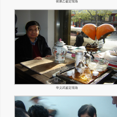
侯康乙鉴定现场
华义武鉴定现场