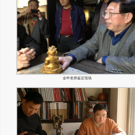
金申老师鉴定现场