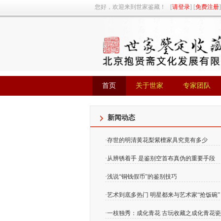
您好，欢迎来到世家鉴藏！ [
请登录
] [
免费注册
]
首页
关于世家
专家团队
首页
关于世家
专家团队
新闻动态
·
存世的明清黄花梨紫檀家具究竟有多少
·
从辨锈着手 是鉴别空首布真伪的重要手段
·
浅说“铜钱假币”的鉴别技巧
·
艺术到底多热门 明星都来与艺术家“抢饭碗”
·
一枝独秀：成化青花 古玩收藏之成化青花