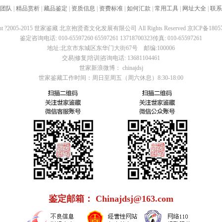
团队
|
精品赏析
|
藏品鉴定
|
资质信息
|
资费标准
|
如何汇款
|
常用工具
|
网址大全
|
联系
ight ?2005-2015 世家鉴藏 北京抱贤斋文化发展有限公司 All Rights Reserved
京ICP备1805
鉴定咨询电话: 010-65597260 65597261 13718700323传真: 010-65597261
地址:北京市东城区东华门大街67号 邮编:100006
交易|修复|培训|咨询电话: 13681104461
世家新浪微博： chinajdsj
世家鉴藏工作时间：周日至周五（周六休息）8:30-18:00
鉴定邮箱： Chinajdsj@163.com