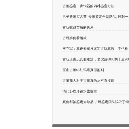
·
古董鉴定，青铜器的四种鉴定方法
·
男子败家买古董, 专家鉴定全是赝品, 只剩
·
古玩收藏背后的伪局
·
古玩辨伪看落款
·
王立军：真正专家只鉴定古玩真假，不估价
·
古玩店古玩真假难辨，老虎皮6000豹子皮9
·
宝山古董绯红玛瑙真假鉴别
·
古董商人对于古董真伪从不直接说
·
清代卧鹿形铜水盂鉴赏
·
真伪都被鉴定为珍品 古玩鉴定团队骗取手