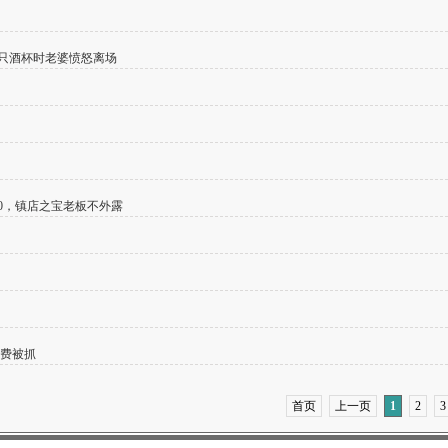
一只酒杯时老婆愤怒离场
00，镇店之宝老板不外露
续费被抓
首页
上一页
1
2
3