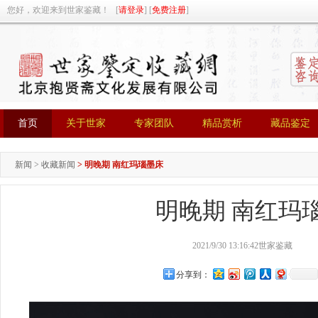
您好，欢迎来到世家鉴藏！ [
请登录
] [
免费注册
]
首页
关于世家
专家团队
精品赏析
藏品鉴定
首页
关于世家
专家团队
精品赏析
藏品鉴定
新闻
>
收藏新闻
>
明晚期 南红玛瑙墨床
明晚期 南红玛
2021/9/30 13:16:42
世家鉴藏
分享到：