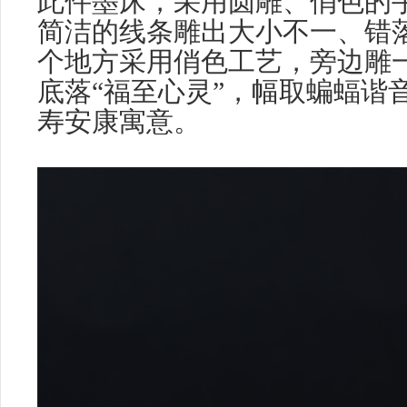
此件墨床，采用圆雕、俏色的
简洁的线条雕出大小不一、错
个地方采用俏色工艺，旁边雕
底落“福至心灵”，幅取蝙蝠谐
寿安康寓意。