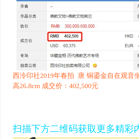
西泠印社2019年春拍
唐 铜鎏金自在观音
高26.8cm 成交价：402,500元
扫
描
下
方
二
维
码
获
取
更
多
精
彩