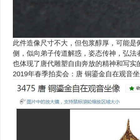
此件造像尺寸不大，但包浆醇厚，可能是
侧，似向弟子传道解惑，姿态传神，弘法
也体现了唐代雕塑自由奔放的精神和写实
2019年春季拍卖会：唐 铜鎏金自在观音坐像，