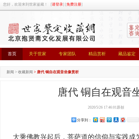
您好，欢迎来到世家鉴藏！ [
请登录
] [
免费注册
]
首页
关于世家
专家团队
精品赏析
藏品鉴定
首页
关于世家
专家团队
精品赏析
藏品鉴定
新闻
>
收藏新闻
>
唐代 铜自在观音坐像赏析
唐代 铜自在观音
2020/5/26 17:46:01
原创
分享到：
大
乘佛
教兴起后，菩萨道的信仰与实践成