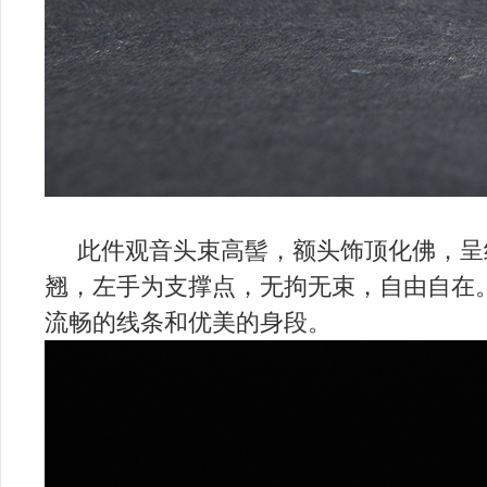
此件观音头束高髻，额头饰顶化佛，呈
翘，左手为支撑点，无拘无束，自由自在
流畅的线条和优美的身段。