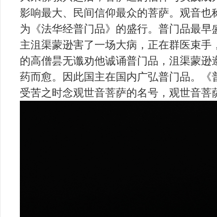
影响最大、民间
信仰最众的菩萨。
观音也
为《法华经普门品》的盛行
。普门品最早
主沮渠蒙逊害了一场大病，正在群医束手
的高僧昙无谶劝他诚诵普门品，沮渠蒙逊
药而愈。因此国主在国内广弘普门品。《
受苦之时念观世音菩萨的名号，观世音菩