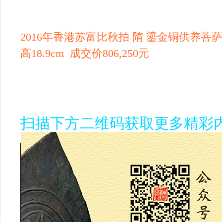
2016年香港苏富比秋拍 隋 鎏金铜供养菩
高18.9cm 成交价806,250元
扫
描
下
方
二
维
码
获
取
更
多
精
彩