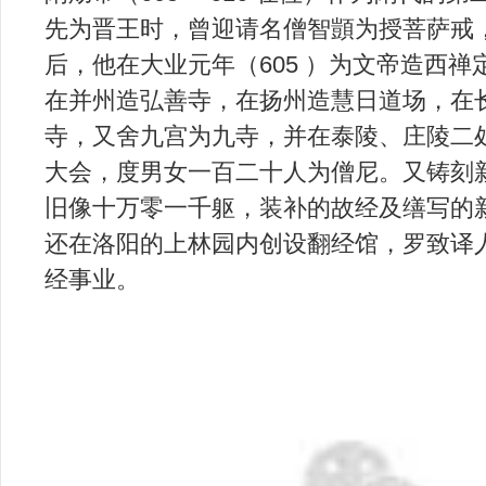
先为晋王时，曾迎请名僧智顗为授菩萨戒
后，他在大业元年（605 ）为文帝造西
在并州造弘善寺，在扬州造慧日道场，在
寺，又舍九宫为九寺，并在泰陵、庄陵二
大会，度男女一百二十人为僧尼。又铸刻
旧像十万零一千躯，装补的故经及缮写的
还在洛阳的上林园内创设翻经馆，罗致译
经事业。