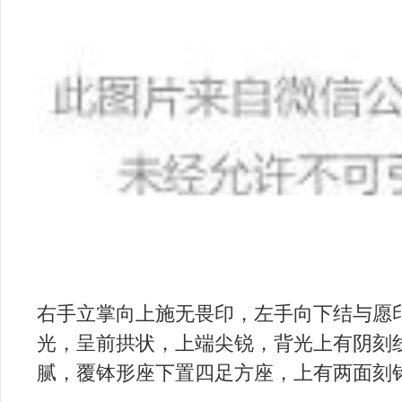
右手立掌向上施无畏印，左手向下结与愿
光，呈前拱状，上端尖锐，背光上有阴刻
腻，覆钵形座下置四足方座，上有两面刻