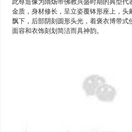
此尊造像为隋炀帝佛教兴盛时期的典型代
金质，身材修长，呈立姿覆钵形座上，头
飘下，后部阴刻圆形头光，着褒衣博带式
面容和衣饰刻划简洁而具神韵。