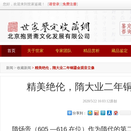
您好，欢迎来到世家鉴藏！ [
请登录
] [
免费注册
]
首页
关于世家
专家团队
精品赏析
藏品鉴定
首页
关于世家
专家团队
精品赏析
藏品鉴定
新闻
>
收藏新闻
>
精美绝伦，隋大业二年铜鎏金观音立像
精美绝伦，隋大业二年
2020/5/22 16:03:12
原创
分享到：
隋炀帝（605 —616 在位）作为隋代的