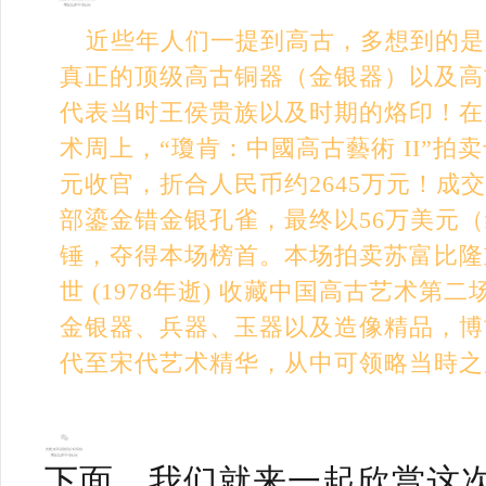
近些年人们一提到高古，多想到的是
真正的顶级高古铜器（金银器）以及高
代表当时王侯贵族以及时期的烙印！在
术周上，“瓊肯：中國高古藝術 II”拍
元收官，折合人民币约2645万元！成
部鎏金错金银孔雀
，最终以
5
6
万美元（
锤，夺得本场榜首。
本场拍卖苏富比隆
世 (1978年逝) 收藏中国高古艺术
金银器、兵器、玉器以及造像精品，博
代至宋代艺术精华，从中可领略当時之
下面，我们就来一起欣赏这