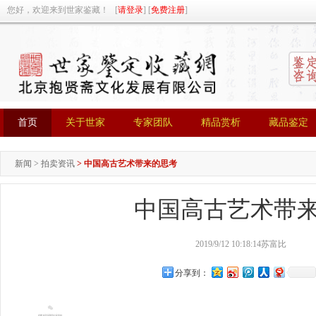
您好，欢迎来到世家鉴藏！ [
请登录
] [
免费注册
]
首页
关于世家
专家团队
精品赏析
藏品鉴定
首页
关于世家
专家团队
精品赏析
藏品鉴定
新闻
>
拍卖资讯
>
中国高古艺术带来的思考
中国高古艺术带
2019/9/12 10:18:14
苏富比
分享到：