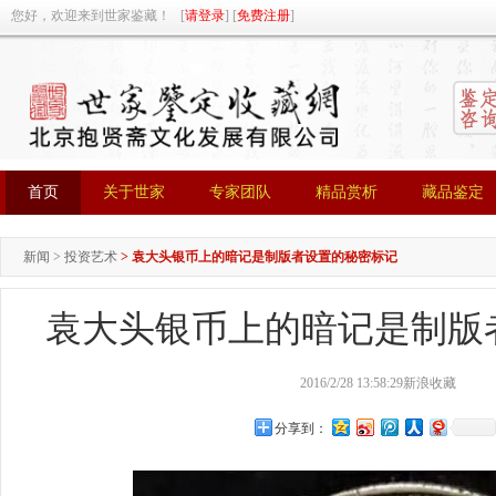
您好，欢迎来到世家鉴藏！ [
请登录
] [
免费注册
]
首页
关于世家
专家团队
精品赏析
藏品鉴定
首页
关于世家
专家团队
精品赏析
藏品鉴定
新闻
>
投资艺术
>
袁大头银币上的暗记是制版者设置的秘密标记
袁大头银币上的暗记是制版
2016/2/28 13:58:29
新浪收藏
分享到：