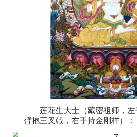
莲花生大士（藏密祖师，左
臂抱三叉戟，右手持金刚杵）：