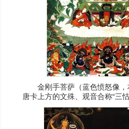
金刚手菩萨（蓝色愤怒像，
唐卡上方的文殊、观音合称“三怙