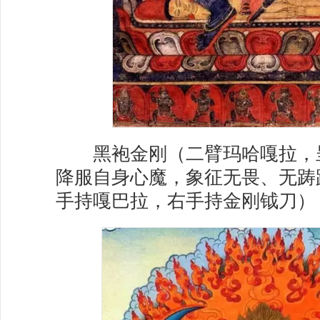
黑袍金刚（二臂玛哈嘎拉，
降服自身心魔，象征无畏、无踌
手持嘎巴拉，右手持金刚钺刀）