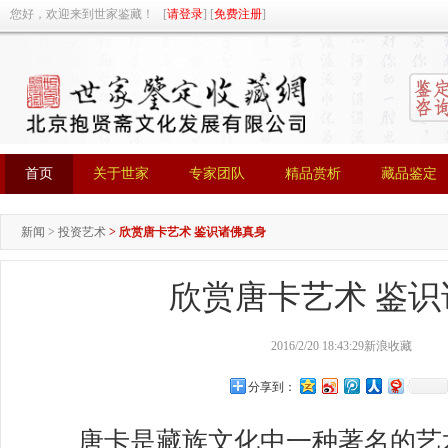
您好，欢迎来到世家鉴藏！ [
请登录
] [
免费注册
]
首页
关于世家
专家团队
精品赏析
藏品鉴定
首页
关于世家
专家团队
精品赏析
藏品鉴定
新闻
>
投资艺术
>
欣赏唐卡艺术 鉴识诸佛真身
欣赏唐卡艺术 鉴
2016/2/20 18:43:29
新浪收藏
分享到：
唐卡是藏族文化中一种著名的艺