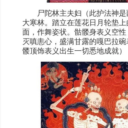
尸陀林主夫妇（此护法神是
大寒林。踏立在莲花日月轮垫上
面，作舞姿状。骷髅身表义空性
灭嗔恚心，盛满甘露的嘎巴拉碗
髅顶饰表义出生一切悉地成就）