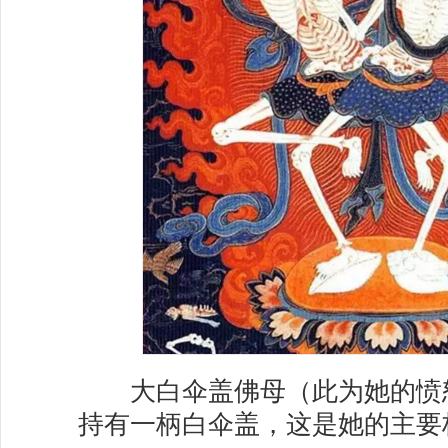
大白伞盖佛母（此为她的愤
持有一柄白伞盖，这是她的主要