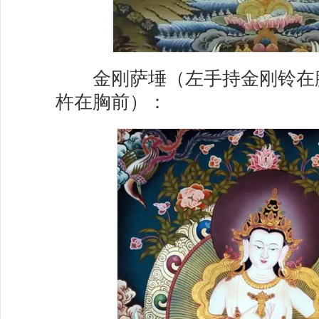
金刚萨埵（左手持金刚铃在
杵在胸前）：