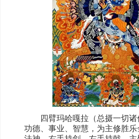
四臂玛哈嘎拉（总摄一切诸
功德、事业、智慧，为主修胜乐
法神。右手持剑，左手持戟，主