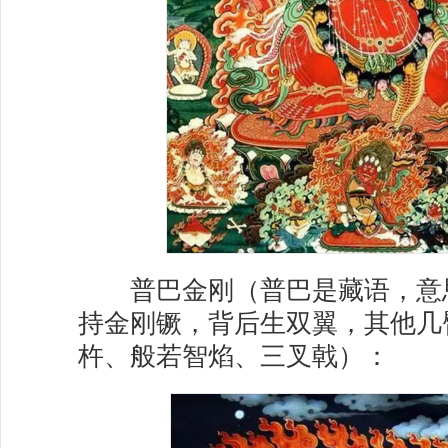
普巴金刚（普巴是藏语，意
持金刚镢，背后生双翼，其他几
杵、般若智焰、三叉戟）：