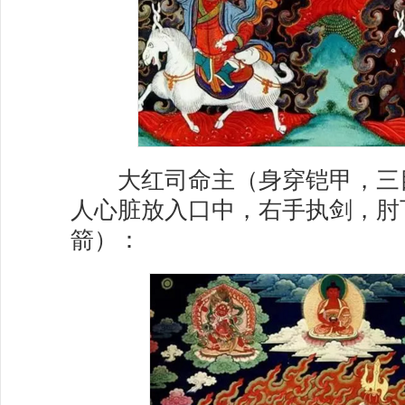
大红司命主（身穿铠甲，三
人心脏放入口中，右手执剑，肘
箭）：