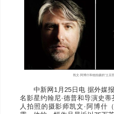
凯文·阿博什和他拍摄的“土豆照
中新网1月25日电 据外媒
名影星约翰尼·德普和导演史蒂
人拍照的摄影师凯文·阿博什（Kev