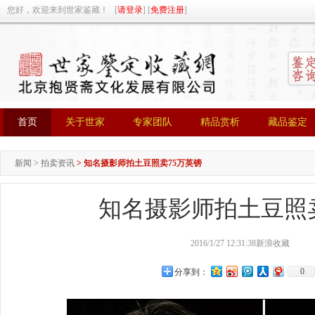
您好，欢迎来到世家鉴藏！ [
请登录
] [
免费注册
]
首页
关于世家
专家团队
精品赏析
藏品鉴定
首页
关于世家
专家团队
精品赏析
藏品鉴定
新闻
>
拍卖资讯
>
知名摄影师拍土豆照卖75万英镑
知名摄影师拍土豆照
2016/1/27 12:31:38
新浪收藏
0
分享到：