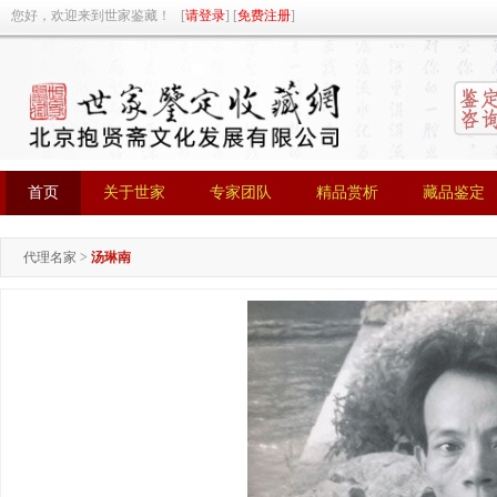
您好，欢迎来到世家鉴藏！ [
请登录
] [
免费注册
]
首页
关于世家
专家团队
精品赏析
藏品鉴定
首页
关于世家
专家团队
精品赏析
藏品鉴定
代理名家
>
汤琳南