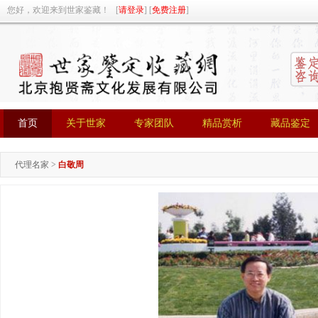
您好，欢迎来到世家鉴藏！ [
请登录
] [
免费注册
]
首页
关于世家
专家团队
精品赏析
藏品鉴定
首页
关于世家
专家团队
精品赏析
藏品鉴定
代理名家
>
白敬周