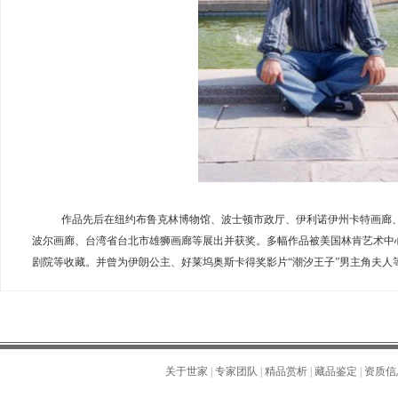
作品先后在纽约布鲁克林博物馆、波士顿市政厅、伊利诺伊州卡特画廊
波尔画廊、台湾省台北市雄狮画廊等展出并获奖。多幅作品被美国林肯艺术中
剧院等收藏。并曾为伊朗公主、好莱坞奥斯卡得奖影片“潮汐王子”男主角夫人
关于世家
|
专家团队
|
精品赏析
|
藏品鉴定
|
资质信