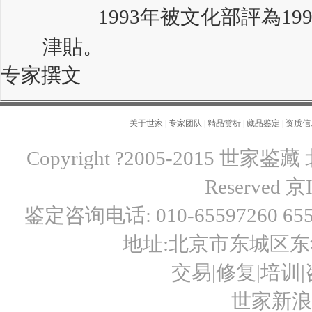
1993年被文化部評為19
津貼。
专家撰文
关于世家
|
专家团队
|
精品赏析
|
藏品鉴定
|
资质信
Copyright ?2005-2015 世
Reserved
京I
鉴定咨询电话: 010-65597260 6559
地址:北京市东城区东华
交易|修复|培训|咨
世家新浪微博