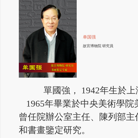
单国强
故宮博物院 研究員
單國強， 1942年生於
1965年畢業於中央美術學
曾任院辦公室主任、陳列部主
和書畫鑒定研究。