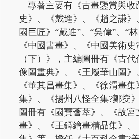
專著主要有《古畫鑒賞與收
史》、《戴進》、《趙之謙》
國巨匠》“戴進”、“吳偉”、“
《中國書畫》、《中國美術史
（下）》，主編圖冊有《古代
像圖畫典》、《王履華山圖》
《董其昌畫集》、《徐渭畫集
集》、《揚州八怪全集?鄭燮
圖冊有《國寶薈萃》、《故宮
畫》、《王鐸繪畫精品集》、
集》等。擔任《大百科全書?