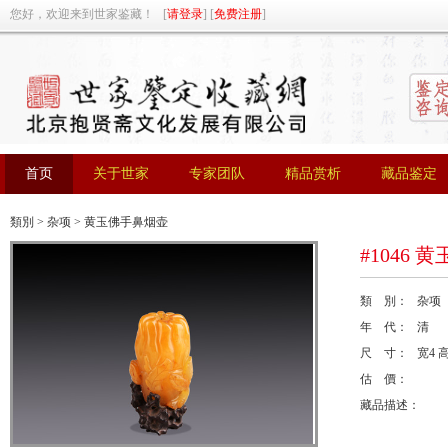
您好，欢迎来到世家鉴藏！ [
请登录
] [
免费注册
]
首页
关于世家
专家团队
精品赏析
藏品鉴定
首页
关于世家
专家团队
精品赏析
藏品鉴定
類別
>
杂项
> 黄玉佛手鼻烟壶
#1046
類 別： 杂项
年 代： 清
尺 寸： 宽4 高
估 價：
藏品描述：