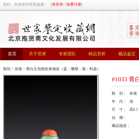
您好，欢迎来到世家鉴藏！ [
请登录
] [
免费注册
]
首页
关于世家
专家团队
精品赏析
藏品鉴定
首页
关于世家
专家团队
精品赏析
藏品鉴定
類別
>
杂项
> 青白玉包袱纹鼻烟壶（盖：珊瑚；颈：料器）
#1033
類 別： 杂项
年 代： 清
尺 寸： 高8.3 
估 價：
藏品描述：